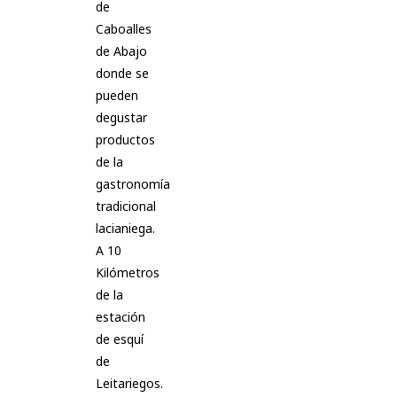
de
Caboalles
de Abajo
donde se
pueden
degustar
productos
de la
gastronomía
tradicional
lacianiega.
A 10
Kilómetros
de la
estación
de esquí
de
Leitariegos.