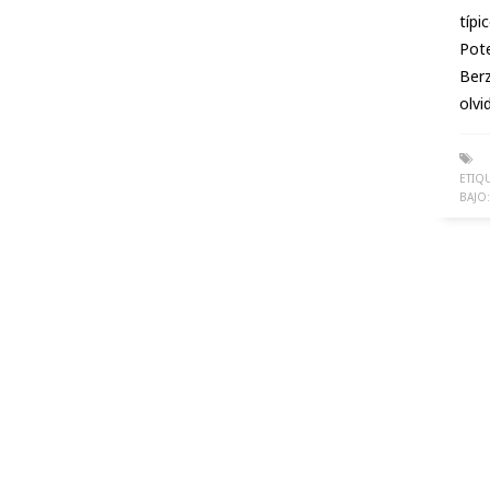
típi
Pot
Berz
olvi
ETIQ
BAJO: