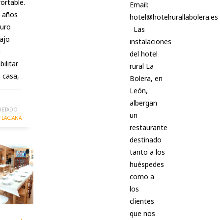
ortable.
Email:
 años
hotel@hotelrurallabolera.es
duro
Las
ajo
instalaciones
a
del hotel
bilitar
rural La
 casa,
Bolera, en
León,
albergan
UETADO
un
LACIANA
restaurante
destinado
tanto a los
huéspedes
como a
los
clientes
que nos