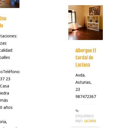
 Osu
du
taciones:
zas:
alidad:
Albergue El
alles
Cordal de
Laciana
oTeléfono:
Avda.
37 23
Asturias,
Casa
23
iedra
987472367
 más
50 años
ETIQUETADO
BAJO:
LACIANA
oria,