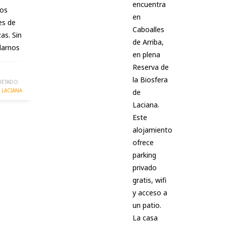
encuentra
cos
en
es de
Caboalles
as. Sin
de Arriba,
darnos
en plena
Reserva de
la Biosfera
UETADO
LACIANA
de
Laciana.
Este
alojamiento
ofrece
parking
privado
gratis, wifi
y acceso a
un patio.
La casa