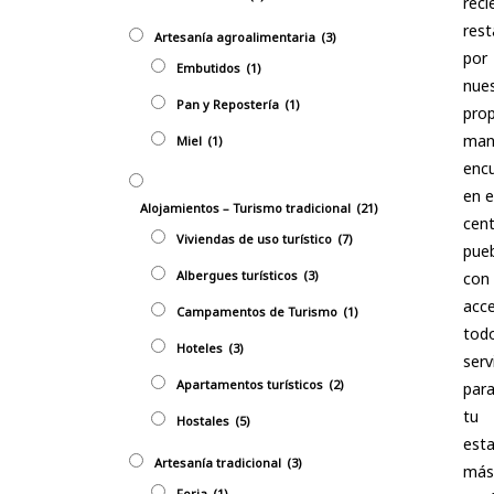
rec
rest
Artesanía agroalimentaria
(3)
por
Embutidos
(1)
nues
Pan y Repostería
(1)
prop
man
Miel
(1)
enc
en e
Alojamientos – Turismo tradicional
(21)
cent
Viviendas de uso turístico
(7)
pueb
Albergues turísticos
(3)
con
acc
Campamentos de Turismo
(1)
todo
Hoteles
(3)
serv
Apartamentos turísticos
(2)
para
tu
Hostales
(5)
esta
Artesaní­a tradicional
(3)
más
Forja
(1)