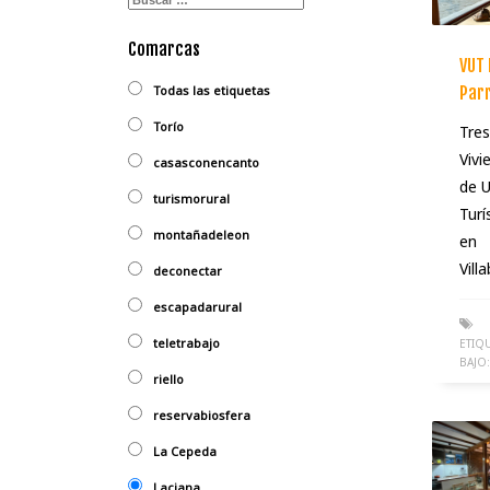
Comarcas
VUT 
Todas las etiquetas
Parr
Torío
Tres
Vivi
casasconencanto
de 
turismorural
Turí
montañadeleon
en
Villa
deconectar
escapadarural
teletrabajo
ETIQ
BAJO:
riello
reservabiosfera
La Cepeda
Laciana