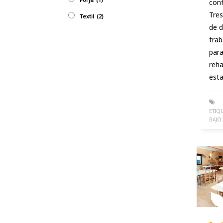
conf
Tres
Textil
(2)
de 
trab
par
reha
esta
ETIQ
BAJO: