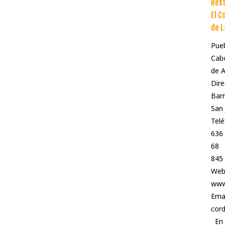
Res
El C
de L
Pueb
Cabo
de 
Dire
Barr
San 
Telé
636
68 
845
Web
www
Emai
cor
En 