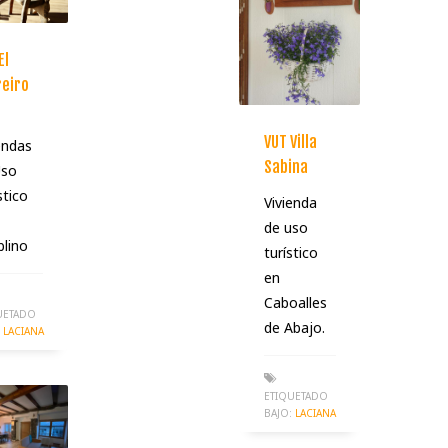
El
eiro
VUT Villa
endas
Sabina
Uso
stico
Vivienda
de uso
blino
turístico
en
Caboalles
UETADO
de Abajo.
LACIANA
ETIQUETADO
BAJO:
LACIANA