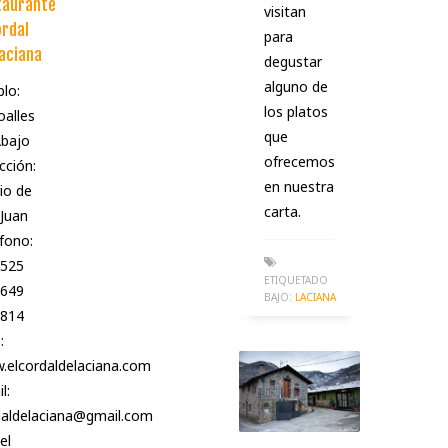
taurante
visitan
ordal
para
aciana
degustar
alguno de
lo:
los platos
alles
que
Abajo
ofrecemos
cción:
en nuestra
io de
carta.
Juan
fono:
 525
ETIQUETADO
649
BAJO:
LACIANA
 814
:
.elcordaldelaciana.com
l:
daldelaciana@gmail.com
el