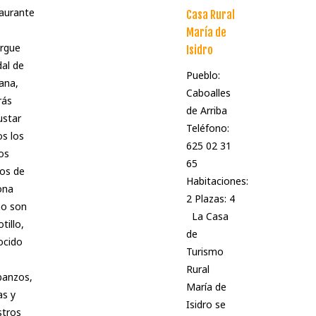
aurante
Casa Rural
María de
rgue
Isidro
al de
Pueblo:
ana,
Caboalles
rás
de Arriba
ustar
Teléfono:
s los
625 02 31
os
65
cos de
Habitaciones:
ona
2 Plazas: 4
o son
La Casa
tillo,
de
ocido
Turismo
Rural
banzos,
María de
as y
Isidro se
stros