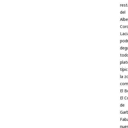
rest
del
Albe
Cord
Laci
pod
deg
todo
plat
típi
la z
com
El Bo
El C
de
Gar
Fab
nue