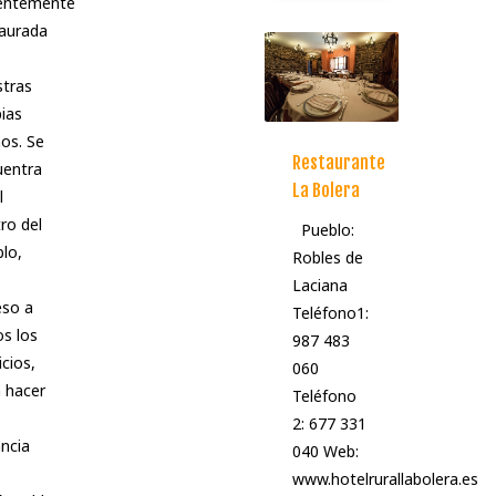
ientemente
aurada
tras
ias
os. Se
Restaurante
uentra
La Bolera
l
ro del
Pueblo:
lo,
Robles de
Laciana
eso a
Teléfono1:
s los
987 483
icios,
060
 hacer
Teléfono
2: 677 331
ncia
040 Web:
www.hotelrurallabolera.es