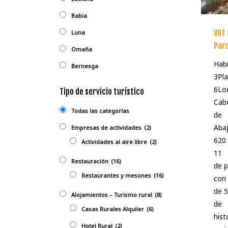
Babia
VUT
Luna
Par
Omaña
Habi
Bernesga
3Pla
6Loc
Tipo de servicio turístico
Cabo
Todas las categorías
de
Abaj
Empresas de actividades
(2)
620 
Actividades al aire libre
(2)
11 
Restauración
(16)
de p
Restaurantes y mesones
(16)
con
de 
Alojamientos – Turismo rural
(8)
de
Casas Rurales Alquiler
(6)
hist
Hotel Rural
(2)