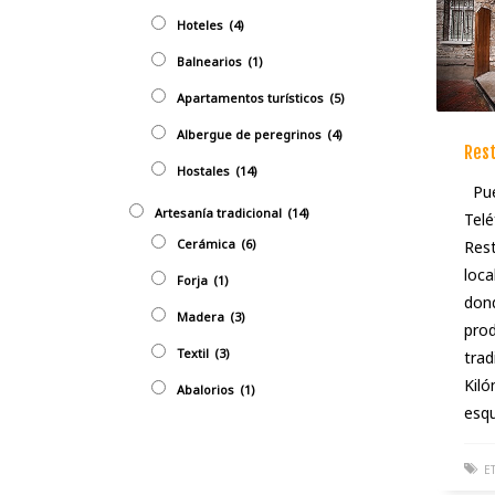
Hoteles
(4)
Balnearios
(1)
Apartamentos turísticos
(5)
Albergue de peregrinos
(4)
Rest
Hostales
(14)
Pueb
Artesaní­a tradicional
(14)
Tel
Cerámica
(6)
Rest
loca
Forja
(1)
don
Madera
(3)
prod
Textil
(3)
trad
Kiló
Abalorios
(1)
esqu
E