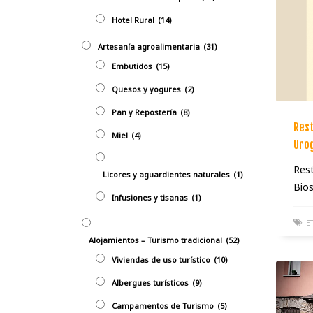
Hotel Rural
(14)
Artesanía agroalimentaria
(31)
Embutidos
(15)
Quesos y yogures
(2)
Pan y Repostería
(8)
Rest
Miel
(4)
Urog
Rest
Licores y aguardientes naturales
(1)
Bios
Infusiones y tisanas
(1)
E
Alojamientos – Turismo tradicional
(52)
Viviendas de uso turístico
(10)
Albergues turísticos
(9)
Campamentos de Turismo
(5)