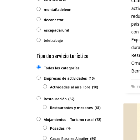
Cuat
acti
montañadeleon
redu
deconectar
pais
escapadarural
con 
Expe
teletrabajo
dura
Rese
Tipo de servicio turístico
Omañ
Todas las categorías
Ber
Empresas de actividades
(10)
E
Actividades al aire libre
(10)
Restauración
(62)
Restaurantes y mesones
(61)
Alojamientos – Turismo rural
(78)
Posadas
(4)
Casas Rurales Alquiler
(59)