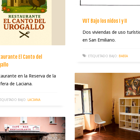
VUT Bajo los nidos I y II
Dos viviendas de uso turísti
en San Emiliano.
ETIQUETADO BAJO:
BABIA
aurante El Canto del
allo
aurante en la Reserva de la
fera de Laciana.
TIQUETADO BAJO:
LACIANA