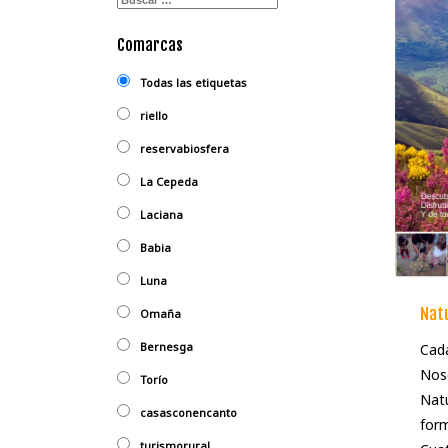
Comarcas
Todas las etiquetas
riello
reservabiosfera
La Cepeda
Laciana
Babia
Luna
Nat
Omaña
Bernesga
Cada
Noso
Torío
Nat
casasconencanto
form
turismorural