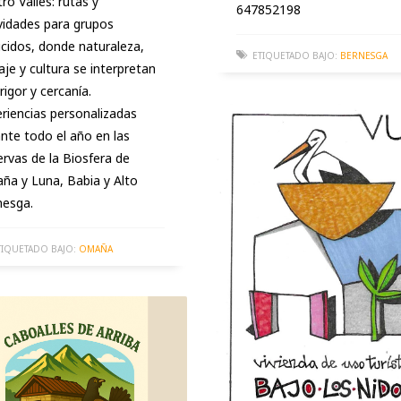
ro Valles: rutas y
647852198
vidades para grupos
cidos, donde naturaleza,
ETIQUETADO BAJO:
BERNESGA
aje y cultura se interpretan
rigor y cercanía.
riencias personalizadas
nte todo el año en las
rvas de la Biosfera de
a y Luna, Babia y Alto
nesga.
TIQUETADO BAJO:
OMAÑA