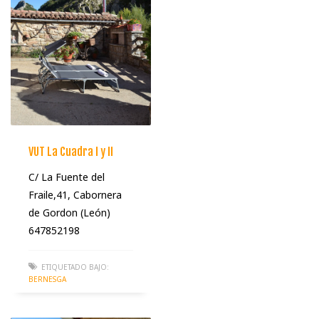
VUT La Cuadra I y II
C/ La Fuente del
Fraile,41, Cabornera
de Gordon (León)
647852198
ETIQUETADO BAJO:
BERNESGA