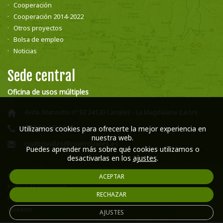
Cooperación
Cooperación 2014-2022
Otros proyectos
Bolsa de empleo
Noticias
Sede central
Oficina de usos múltiples
Avda. Manocho nº 92 24120 Canales - La Magdalena (León)
987 58 16 66
Utilizamos cookies para ofrecerte la mejor experiencia en
nuestra web.
cuatrovalles@cuatrovalles.es
Puedes aprender más sobre qué cookies utilizamos o
desactivarlas en los
ajustes
.
Aviso legal
ACEPTAR
Política de privacidad
RECHAZAR
Política de cookies
Contacto
AJUSTES