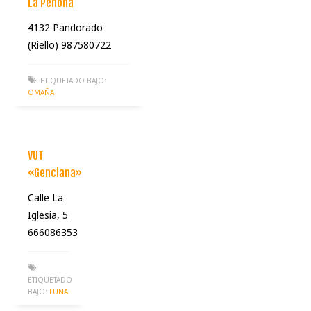
La Peñona
4132 Pandorado
(Riello) 987580722
ETIQUETADO BAJO:
OMAÑA
VUT
«Genciana»
Calle La
Iglesia, 5
666086353
ETIQUETADO
BAJO:
LUNA