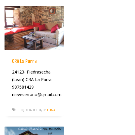
CRA La Parra
24123- Piedrasecha
(Lean) CRA La Parra
987581429
nieveserrano@gmail.com
ETIQUETADO BAJO:
LUNA