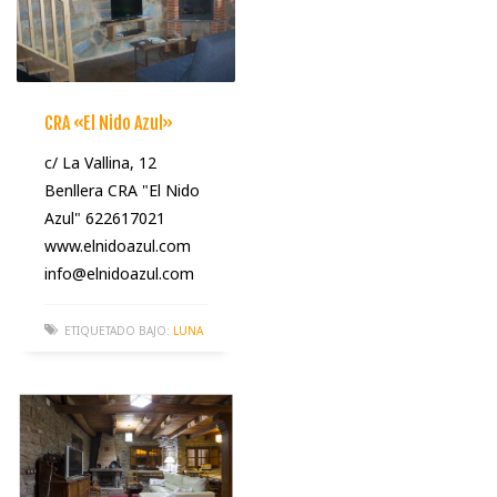
CRA «El Nido Azul»
c/ La Vallina, 12
Benllera CRA "El Nido
Azul" 622617021
www.elnidoazul.com
info@elnidoazul.com
ETIQUETADO BAJO:
LUNA