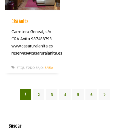
CRA Anita
Carretera Geneal, s/n
CRA Anita 987488793
www.casaruralanita.es
reservas@casaruralanita.es
ETIQUETADO BAJO:
BABIA
1
2
3
4
5
6
Buscar