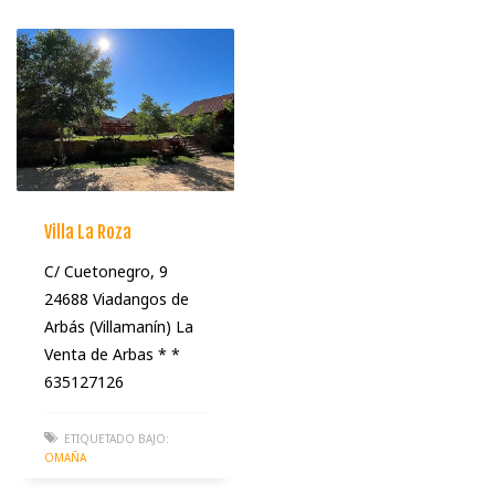
Villa La Roza
C/ Cuetonegro, 9
24688 Viadangos de
Arbás (Villamanín) La
Venta de Arbas * *
635127126
ETIQUETADO BAJO:
OMAÑA