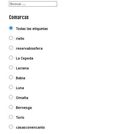
Comarcas
Todas las etiquetas
riello
reservabiosfera
La Cepeda
Laciana
Babia
Luna
Omaña
Bernesga
Torío
casasconencanto