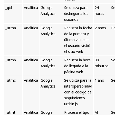
_gid
Analítica
Google
Se utiliza para
24
Se
Analytics
distinguir a los
horas
usuarios
_utma
Analítica
Google
Registra la fecha
2 años
Pe
Analytics
de la primera y
última vez que
el usuario vistió
el sitio web
_utmb
Analítica
Google
Registra la hora
30
Se
Analytics
de llegada a la
minutos
página web
_utmc
Analítica
Google
Se utiliza para la
1 año
Se
Analytics
interoperabilidad
con el código de
seguimiento
urchin.js
_utmt
Analítica
Google
Procesa el tipo
Al
Se