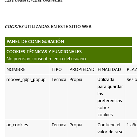
cuatrovalles@cuatrovalles.es.
COOKIES
UTILIZADAS EN ESTE SITIO WEB
PANEL DE CONFIGURACIÓN
COOKIES TÉCNICAS Y FUNCIONALES
No precisan consentimiento del usuario
NOMBRE
TIPO
PROPIEDAD
FINALIDAD
PLA
moove_gdpr_popup
Técnica
Propia
Utilizada
Sesi
para guardar
las
preferencias
sobre
cookies
ac_cookies
Técnica
Propia
Contiene el
1 añ
valor de si se