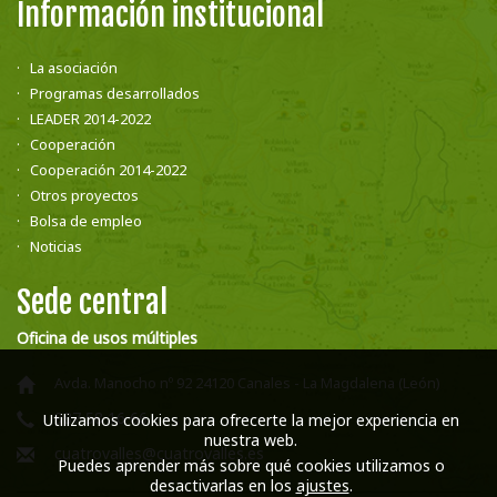
Información institucional
La asociación
Programas desarrollados
LEADER 2014-2022
Cooperación
Cooperación 2014-2022
Otros proyectos
Bolsa de empleo
Noticias
Sede central
Oficina de usos múltiples
Avda. Manocho nº 92 24120 Canales - La Magdalena (León)
987 58 16 66
Utilizamos cookies para ofrecerte la mejor experiencia en
nuestra web.
cuatrovalles@cuatrovalles.es
Puedes aprender más sobre qué cookies utilizamos o
desactivarlas en los
ajustes
.