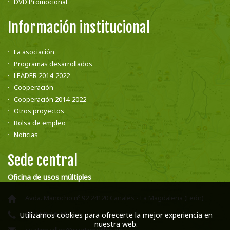
DVD Promocional
Información institucional
La asociación
Programas desarrollados
LEADER 2014-2022
Cooperación
Cooperación 2014-2022
Otros proyectos
Bolsa de empleo
Noticias
Sede central
Oficina de usos múltiples
Avda. Manocho nº 92 24120 Canales - La Magdalena (León)
987 58 16 66
Utilizamos cookies para ofrecerte la mejor experiencia en
nuestra web.