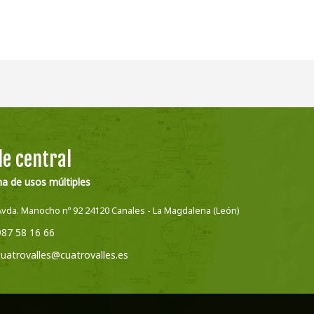
e central
na de usos múltiples
Avda. Manocho nº 92 24120 Canales - La Magdalena (León)
987 58 16 66
cuatrovalles@cuatrovalles.es