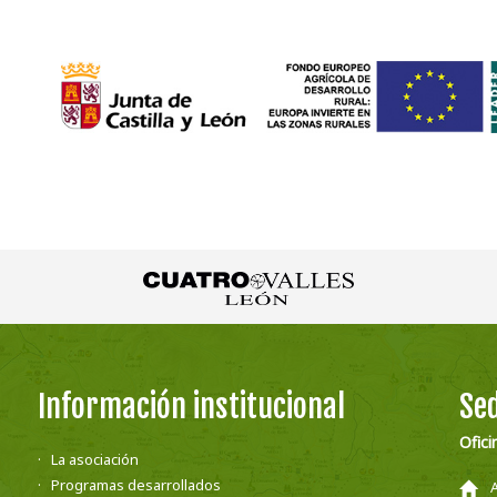
Información institucional
Sed
Ofici
La asociación
Programas desarrollados