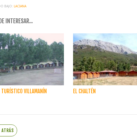
O BAJO:
LACIANA
E INTERESAR...
TURÍSTICO VILLAMANÍN
EL CHALTÉN
R ATRÁS