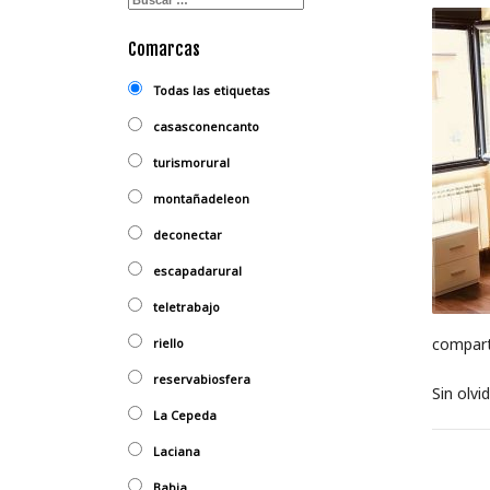
Comarcas
Todas las etiquetas
casasconencanto
turismorural
montañadeleon
deconectar
escapadarural
teletrabajo
compart
riello
reservabiosfera
Sin olvi
La Cepeda
Laciana
Babia