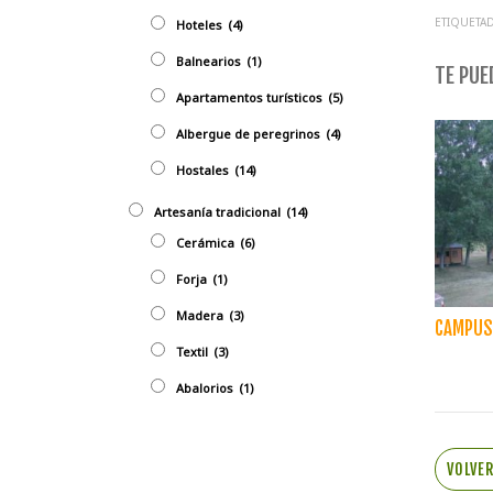
ETIQUETAD
Hoteles
(4)
Balnearios
(1)
TE PUED
Apartamentos turísticos
(5)
Albergue de peregrinos
(4)
Hostales
(14)
Artesaní­a tradicional
(14)
Cerámica
(6)
Forja
(1)
Madera
(3)
CAMPUS 
Textil
(3)
Abalorios
(1)
VOLVE