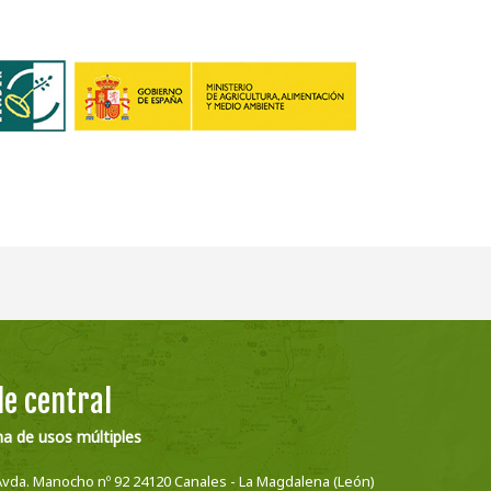
e central
na de usos múltiples
Avda. Manocho nº 92 24120 Canales - La Magdalena (León)