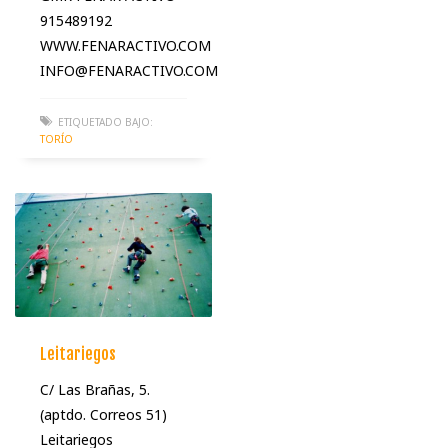
915489192
WWW.FENARACTIVO.COM
INFO@FENARACTIVO.COM
ETIQUETADO BAJO:
TORÍO
Leitariegos
C/ Las Brañas, 5.
(aptdo. Correos 51)
Leitariegos