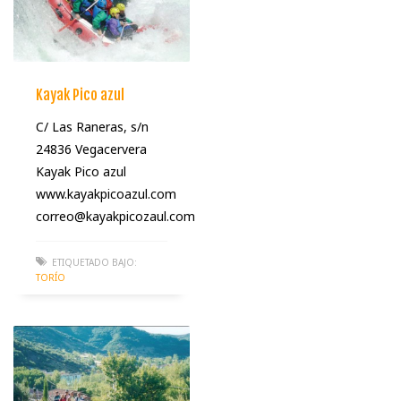
Kayak Pico azul
C/ Las Raneras, s/n
24836 Vegacervera
Kayak Pico azul
www.kayakpicoazul.com
correo@kayakpicozaul.com
ETIQUETADO BAJO:
TORÍO