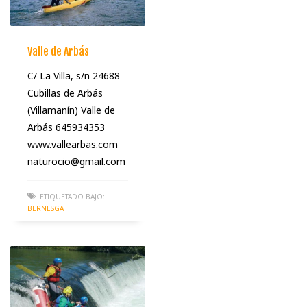
Valle de Arbás
C/ La Villa, s/n 24688
Cubillas de Arbás
(Villamanín) Valle de
Arbás 645934353
www.vallearbas.com
naturocio@gmail.com
ETIQUETADO BAJO:
BERNESGA