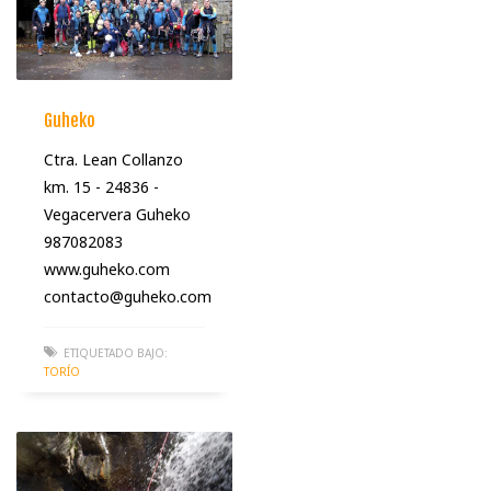
Guheko
Ctra. Lean Collanzo
km. 15 - 24836 -
Vegacervera Guheko
987082083
www.guheko.com
contacto@guheko.com
ETIQUETADO BAJO:
TORÍO