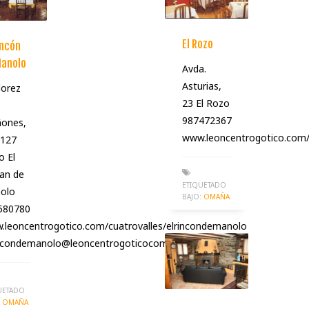
El Rozo
incón
Manolo
Avda.
Asturias,
lorez
23 El Rozo
987472367
ñones,
www.leoncentrogotico.com/c
4127
o El
an de
ETIQUETADO
olo
BAJO:
OMAÑA
580780
.leoncentrogotico.com/cuatrovalles/elrincondemanolo
incondemanolo@leoncentrogoticocom/cuatrovalles
UETADO
OMAÑA