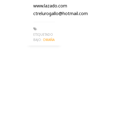
www.lazado.com
ctrelurogallo@hotmail.com
ETIQUETADO
BAJO:
OMAÑA