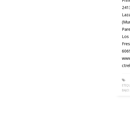
Prin
241
Laz
(Mur
Par
Los
Fre
606
www
ctre
ETIQ
BAJO: