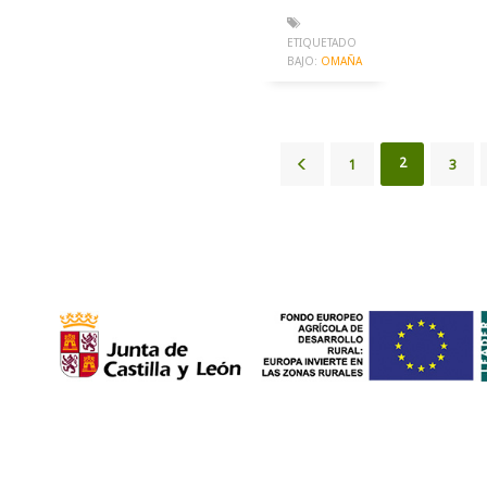
ETIQUETADO
BAJO:
OMAÑA
2
1
3