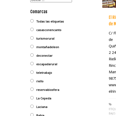
Comarcas
El R
Todas las etiquetas
de 
casasconencanto
C/ F
turismorural
de
Qui
montañadeleon
2 2
deconectar
Riell
escapadarural
Rinc
Man
teletrabajo
987
riello
www
reservabiosfera
elr
La Cepeda
Laciana
ETIQ
BAJO:
Babia