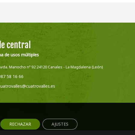
e central
na de usos múltiples
Avda. Manocho nº 92 24120 Canales - La Magdalena (León)
987 58 16 66
cuatrovalles@cuatrovalles.es
RECHAZAR
AJUSTES