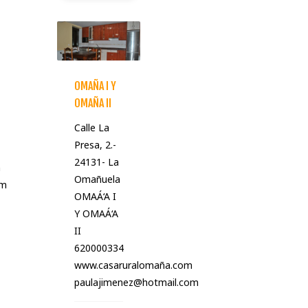
OMAÑA I Y
OMAÑA II
Calle La
Presa, 2.-
24131- La
m
Omañuela
om
OMAÁ‘A I
Y OMAÁ‘A
II
620000334
www.casaruralomaña.com
paulajimenez@hotmail.com