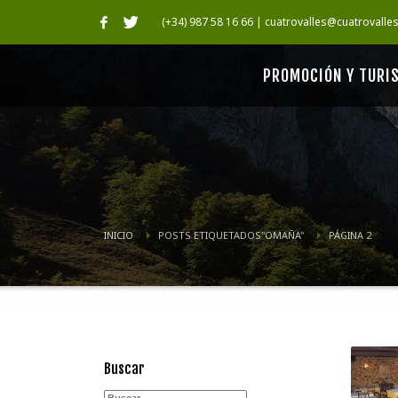
(+34) 987 58 16 66 | cuatrovalles@cuatrovalle
PROMOCIÓN Y TURI
INICIO
POSTS ETIQUETADOS"OMAÑA"
PÁGINA 2
Buscar