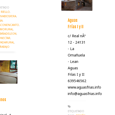
UETADO
RIELLO
,
RVABIOSFERA
,
Aguas
ÑA
,
SCONENCANTO
,
Frías I y II
SMORURAL
,
AÑADELEON
,
c/ Real nÂº
NECTAR
,
12 - 24131
PADARURAL
,
TRABAJO
- La
Omañuela
- Lean
Aguas
Frías I y II
639546562
www.aguasfrias.info
info@aguasfrias.info
snos
ETIQUETADO