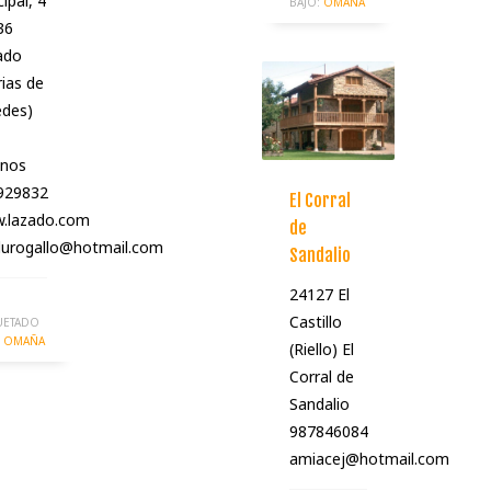
cipal, 4
BAJO:
OMAÑA
36
ado
ias de
edes)
snos
929832
El Corral
.lazado.com
de
lurogallo@hotmail.com
Sandalio
24127 El
Castillo
UETADO
OMAÑA
(Riello) El
Corral de
Sandalio
987846084
amiacej@hotmail.com