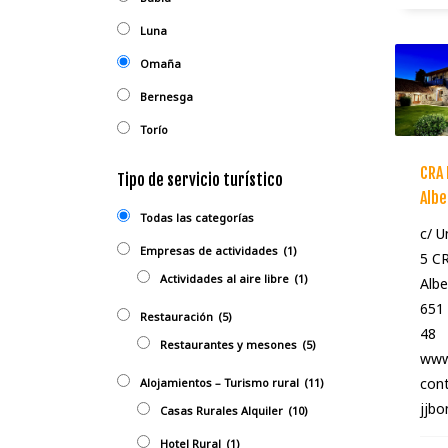
Luna
Omaña
Bernesga
Torío
CRA 
Tipo de servicio turístico
Albe
Todas las categorías
c/ U
Empresas de actividades
(1)
5 C
Actividades al aire libre
(1)
Albe
651 
Restauración
(5)
48
Restaurantes y mesones
(5)
www.
con
Alojamientos – Turismo rural
(11)
jjb
Casas Rurales Alquiler
(10)
Hotel Rural
(1)