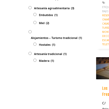
ETIQ
Artesanía agroalimentaria
(3)
BAJO:
Embutidos
(1)
RESE
OMA
Miel
(2)
CASA
TURI
MONT
DECO
Alojamientos – Turismo tradicional
(1)
ESCA
TELE
Hostales
(1)
Artesaní­a tradicional
(1)
Madera
(1)
Los
Fre
C/