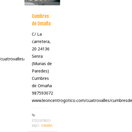
Cumbres
de Omaña
C/ La
carretera,
20 24136
Senra
uatrovalles/
(Murias de
Paredes)
Cumbres
de Omaña
987593072
www.leoncentrogotico.com/cuatrovalles/cumbres
ETIQUETADO
BAJO:
OMAÑA