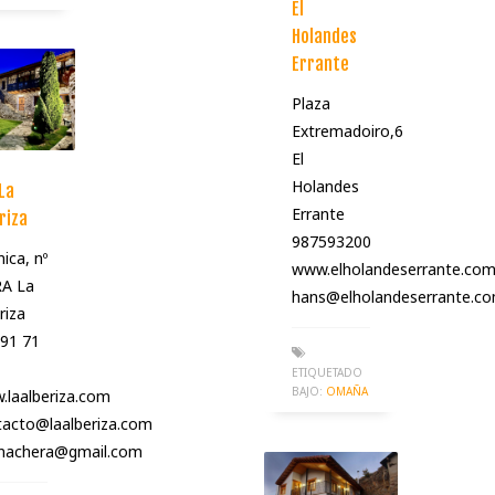
El
Holandes
Errante
Plaza
Extremadoiro,6
El
Holandes
La
Errante
riza
987593200
nica, nº
www.elholandeserrante.co
RA La
hans@elholandeserrante.c
riza
91 71
ETIQUETADO
BAJO:
OMAÑA
laalberiza.com
tacto@laalberiza.com
onachera@gmail.com