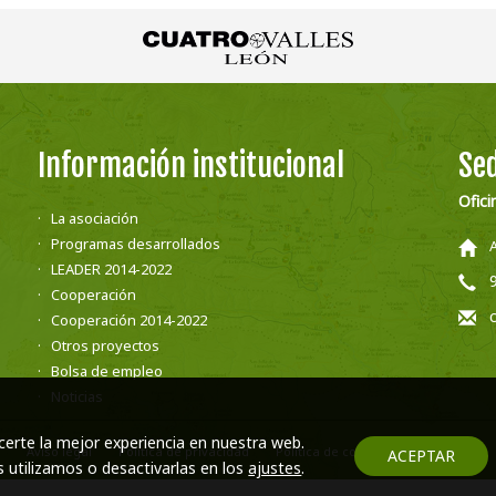
Información institucional
Sed
Ofici
La asociación
Programas desarrollados
LEADER 2014-2022
Cooperación
Cooperación 2014-2022
Otros proyectos
Bolsa de empleo
Noticias
certe la mejor experiencia en nuestra web.
Aviso legal
Política de privacidad
Política de cookies
Contacto
ACEPTAR
utilizamos o desactivarlas en los
ajustes
.