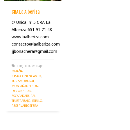
CRA La Alberiza
c/ Unica, nº 5 CRA La
Alberiza 651 91 71 48
www.laalberiza.com
contacto@laalberiza.com
jjbonachera@gmail.com
ETIQUETADO BAJO:
OMAÑA
,
CASASCONENCANTO
,
TURISMORURAL
,
MONTAÑADELEON
,
DECONECTAR
,
ESCAPADARURAL
,
TELETRABAJO
,
RIELLO
,
RESERVABIOSFERA