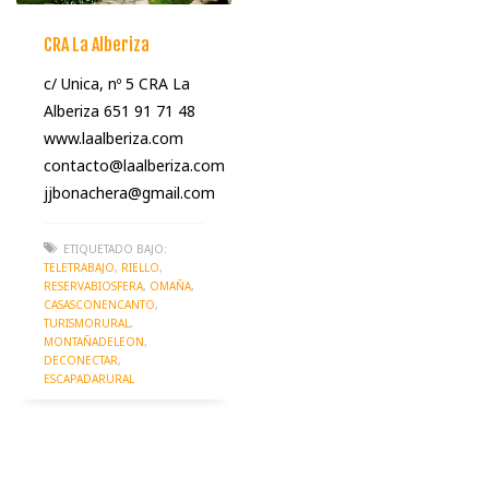
CRA La Alberiza
c/ Unica, nº 5 CRA La
Alberiza 651 91 71 48
www.laalberiza.com
contacto@laalberiza.com
jjbonachera@gmail.com
ETIQUETADO BAJO:
TELETRABAJO
,
RIELLO
,
RESERVABIOSFERA
,
OMAÑA
,
CASASCONENCANTO
,
TURISMORURAL
,
MONTAÑADELEON
,
DECONECTAR
,
ESCAPADARURAL