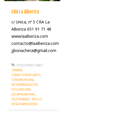
CRA La Alberiza
c/ Unica, nº 5 CRA La
Alberiza 651 91 71 48
www.laalberiza.com
contacto@laalberiza.com
jjbonachera@gmail.com
ETIQUETADO BAJO:
OMAÑA
,
CASASCONENCANTO
,
TURISMORURAL
,
MONTAÑADELEON
,
DECONECTAR
,
ESCAPADARURAL
,
TELETRABAJO
,
RIELLO
,
RESERVABIOSFERA