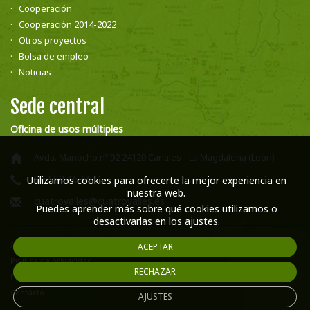
Cooperación
Cooperación 2014-2022
Otros proyectos
Bolsa de empleo
Noticias
Sede central
Oficina de usos múltiples
Avda. Manocho nº 92 24120 Canales - La Magdalena (León)
987 58 16 66
Utilizamos cookies para ofrecerte la mejor experiencia en
nuestra web.
cuatrovalles@cuatrovalles.es
Puedes aprender más sobre qué cookies utilizamos o
desactivarlas en los
ajustes
.
Aviso legal
ACEPTAR
Política de privacidad
RECHAZAR
Política de cookies
Contacto
AJUSTES