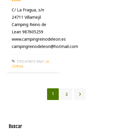
C/ La Fragua, s/n
24711 Villamejil
Camping Reino de
Lean 987605259
www.campingreinodeleon.es
campingreinodeleon@hotmail.com
ETIQUETADO BAJO:
LA
CEPEDA
1
2
Buscar