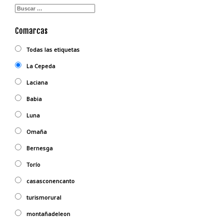
Comarcas
Todas las etiquetas
La Cepeda
Laciana
Babia
Luna
Omaña
Bernesga
Torío
casasconencanto
turismorural
montañadeleon