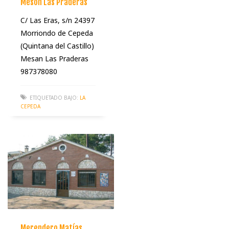
Mesón Las Praderas
C/ Las Eras, s/n 24397
Morriondo de Cepeda
(Quintana del Castillo)
Mesan Las Praderas
987378080
ETIQUETADO BAJO:
LA
CEPEDA
Merendero Matías