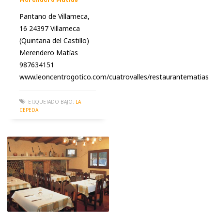
Pantano de Villameca,
16 24397 Villameca
(Quintana del Castillo)
Merendero Matías
987634151
www.leoncentrogotico.com/cuatrovalles/restaurantematias
ETIQUETADO BAJO:
LA
CEPEDA