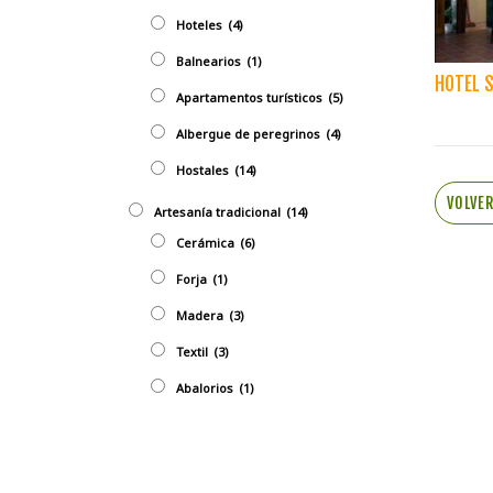
Hoteles
(4)
Balnearios
(1)
HOTEL S
Apartamentos turísticos
(5)
Albergue de peregrinos
(4)
Hostales
(14)
VOLVE
Artesaní­a tradicional
(14)
Cerámica
(6)
Forja
(1)
Madera
(3)
Textil
(3)
Abalorios
(1)