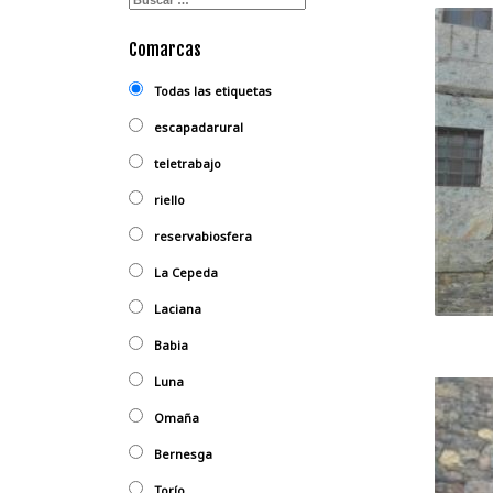
Comarcas
Todas las etiquetas
escapadarural
teletrabajo
riello
reservabiosfera
La Cepeda
Laciana
Babia
Luna
Omaña
Bernesga
Torío