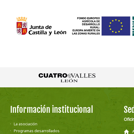
Información institucional
Sed
Ofici
La asociación
Programas desarrollados