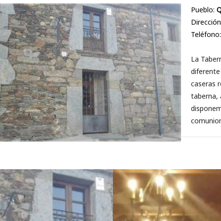
Pueblo:
Q
Dirección
Teléfono
La Tabern
diferente
caseras 
taberna, 
disponem
comunion