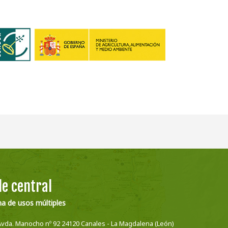
e central
na de usos múltiples
Avda. Manocho nº 92 24120 Canales - La Magdalena (León)