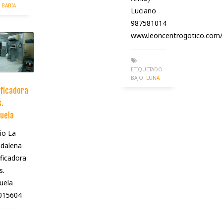
BABIA
Luciano
987581014
www.leoncentrogotico.com/c
ETIQUETADO
BAJO:
LUNA
ficadora
.
uela
io La
dalena
ficadora
s.
uela
015604