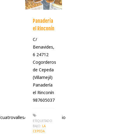
Panadería
el Rinconín
C/
Benavides,
6 24712
Cogorderos
de Cepeda
(Villamejil)
Panadería
el Rinconín
987605037
uatrovalles/panificadoradeltorio
ETIQUETADO
BAJO:
LA
CEPEDA