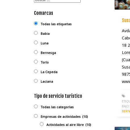
Comarcas
Sus
Todas las etiquetas
Avda
Babia
Cabo
Luna
18 
Lor
Bernesga
(Cua
Torío
Susa
La Cepeda
987
www.
Laciana
Tipo de servicio turístico
ETIQ
BAJO:
Todas las categorías
BERN
Empresas de actividades
(10)
Actividades al aire libre
(10)