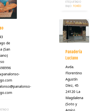
ETIQUETADO
BAJO:
TORÍO
so
43
ago de
a (San
Panadería
iano)
Luciano
nso
Avda.
698996
Florentino
.panalonso-
Agustín
ago.com
Díez, 45
alonso@panalonso-
24120 La
ago.com
Magdalena
(Soto y
UETADO
Amío)