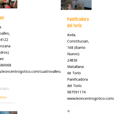
ani
Panificadora
del Torío
.
alles,
Avda.
24122
Constitucian,
enzana
168 (Barrio
dros)
Nuevo)
ni
24836
580068
Matallana
leoncentrogotico.com/cuatrovalles/panaderiasusani
de Torío
Panificadora
del Torío
UETADO
987591174
ESGA
www.leoncentrogotico.com/c