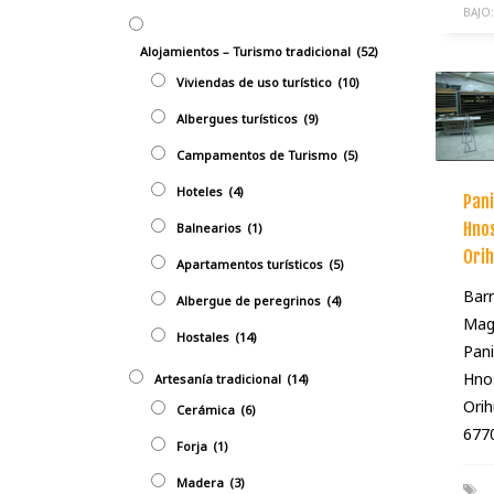
BAJO:
Alojamientos – Turismo tradicional
(52)
Viviendas de uso turístico
(10)
Albergues turísticos
(9)
Campamentos de Turismo
(5)
Hoteles
(4)
Pani
Hnos
Balnearios
(1)
Orih
Apartamentos turísticos
(5)
Barr
Albergue de peregrinos
(4)
Mag
Hostales
(14)
Pani
Hno
Artesaní­a tradicional
(14)
Orih
Cerámica
(6)
677
Forja
(1)
Madera
(3)