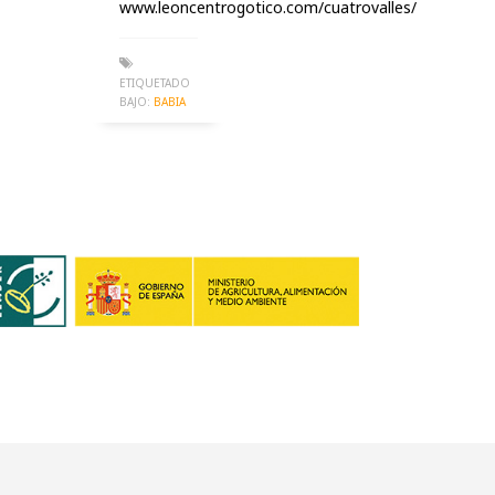
www.leoncentrogotico.com/cuatrovalles/
ETIQUETADO
BAJO:
BABIA