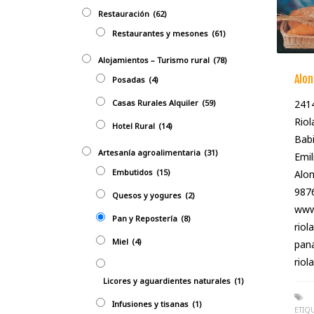
Restauración
(62)
Restaurantes y mesones
(61)
Alojamientos – Turismo rural
(78)
Alon
Posadas
(4)
Casas Rurales Alquiler
(59)
241
Riol
Hotel Rural
(14)
Babi
Artesanía agroalimentaria
(31)
Emil
Embutidos
(15)
Alo
987
Quesos y yogures
(2)
www
Pan y Repostería
(8)
riol
Miel
(4)
pan
riol
Licores y aguardientes naturales
(1)
Infusiones y tisanas
(1)
ETIQ