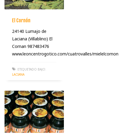
El Cornón
24140 Lumajo de
Laciana (Villablino) El
Cornan 987483476
www.leoncentrogotico.com/cuatrovalles/mielelcornon
ETIQUETADO BAJO:
LACIANA