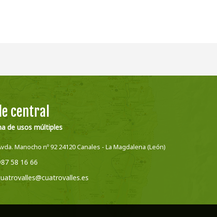
e central
na de usos múltiples
Avda. Manocho nº 92 24120 Canales - La Magdalena (León)
987 58 16 66
cuatrovalles@cuatrovalles.es