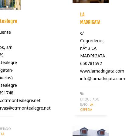
LA
tealegre
MADRIGATA
uente
c/
Cogorderos,
s, s/n
nÂº 3 LA
79
MADRIGATA
tealegre
650781592
lagatan-
www.lamadrigata.com
uelas)
info@lamadrigata.com
tealegre
691748
ETIQUETADO
.ctrmontealegre.net
BAJO:
LA
ervas@ctrmontealegre.net
CEPEDA
UETADO
LA