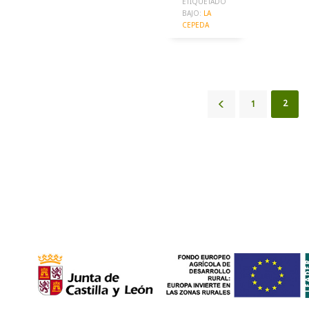
ETIQUETADO
BAJO:
LA
CEPEDA
2
1