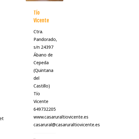
Tío
Vicente
Ctra.
Pandorado,
s/n 24397
Ábano de
Cepeda
(Quintana
del
Castillo)
Tío
Vicente
649732205
www.casaruraltiovicente.es
et
casarural@casaruraltiovicente.es