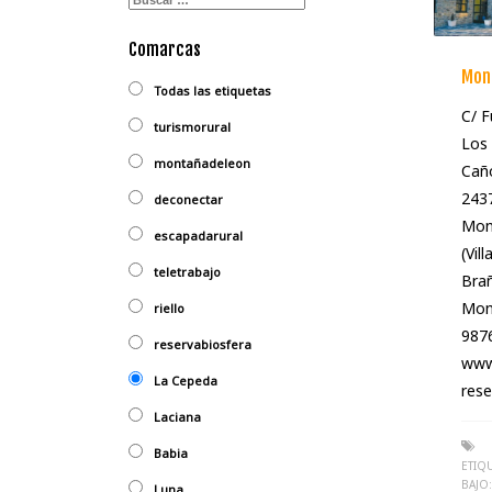
Comarcas
Mon
Todas las etiquetas
C/ F
turismorural
Los
montañadeleon
Caño
243
deconectar
Mon
escapadarural
(Vil
teletrabajo
Brañ
Mon
riello
987
reservabiosfera
www
La Cepeda
res
Laciana
Babia
ETIQ
BAJO:
Luna