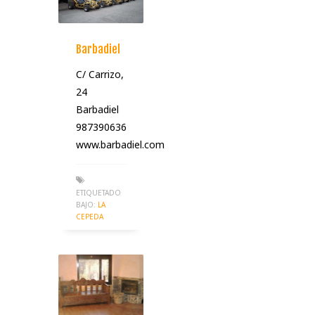
Barbadiel
C/ Carrizo,
24
Barbadiel
987390636
www.barbadiel.com
ETIQUETADO
BAJO:
LA
CEPEDA