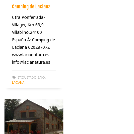
Camping de Laciana
Ctra Ponferrada-
Villager, Km 63,9
Villablino,24100
España Â· Camping de
Laciana 620287072
www.lacianatura.es
info@lacianatura.es
ETIQUETADO BAJO:
LACIANA