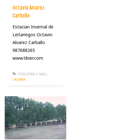
Octavio Alvarez
Carballo
Estacian Invernal de
Leitariegos Octavio
Alvarez Carballo
987688265
www.tibier.com
ETIQUETADO BAJO:
LACIANA