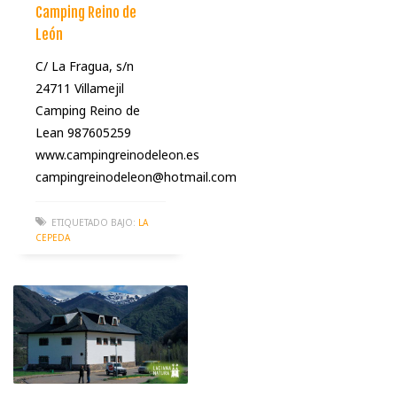
Camping Reino de
León
C/ La Fragua, s/n
24711 Villamejil
Camping Reino de
Lean 987605259
www.campingreinodeleon.es
campingreinodeleon@hotmail.com
ETIQUETADO BAJO:
LA
CEPEDA