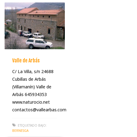
Valle de Arbás
C/ La Villa, s/n 24688
Cubillas de Arbás
(Villamanín) Valle de
Arbás 645934353
www.naturocio.net
contactos@vallearbas.com
ETIQUETADO BAJO:
BERNESGA