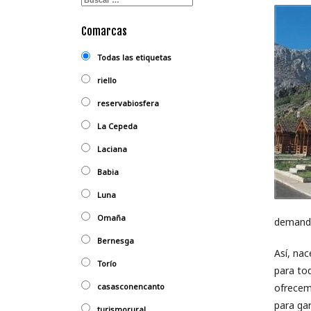
Comarcas
Todas las etiquetas
riello
reservabiosfera
La Cepeda
Laciana
Babia
Luna
Omaña
demanda
Bernesga
Así, na
Torío
para to
casasconencanto
ofrecem
para gar
turismorural