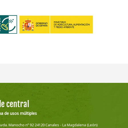
e central
na de usos múltiples
Avda. Manocho nº 92 24120 Canales - La Magdalena (León)