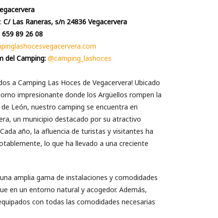
egacervera
:
C/ Las Raneras, s/n 24836 Vegacervera
:
659 89 26 08
pinglashocesvegacervera.com
m del Camping:
@camping_lashoces
idos a Camping Las Hoces de Vegacervera! Ubicado
torno impresionante donde los Argüellos rompen la
de León, nuestro camping se encuentra en
ra, un municipio destacado por su atractivo
. Cada año, la afluencia de turistas y visitantes ha
otablemente, lo que ha llevado a una creciente
ce una amplia gama de instalaciones y comodidades
lque en un entorno natural y acogedor. Además,
equipados con todas las comodidades necesarias