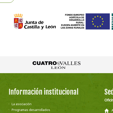
Información institucional
Sed
Ofici
La asociación
Programas desarrollados