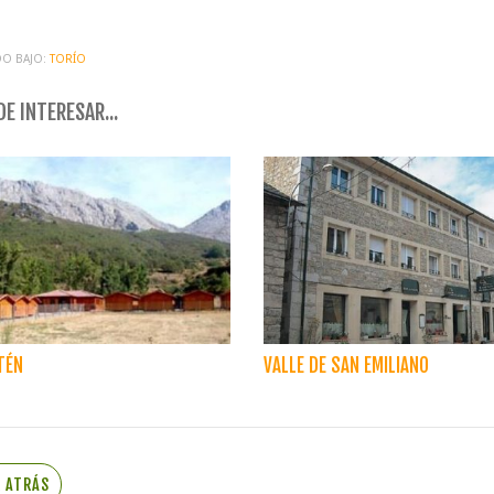
O BAJO:
TORÍO
E INTERESAR...
TÉN
VALLE DE SAN EMILIANO
R ATRÁS