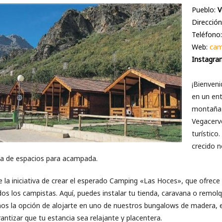
Pueblo:
V
Dirección
Teléfono
Web:
cam
Instagra
¡Bienven
en un en
montaña 
Vegacerve
turístico
crecido n
 de espacios para acampada.
ce la iniciativa de crear el esperado Camping «Las Hoces», que ofre
dos los campistas. Aquí, puedes instalar tu tienda, caravana o remo
os la opción de alojarte en uno de nuestros bungalows de madera, 
antizar que tu estancia sea relajante y placentera.