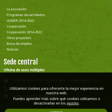
La asociación
Programas desarrollados
LEADER 2014-2022
Cooperación
Cooperación 2014-2022
Otros proyectos
Bolsa de empleo
Noticias
Sede central
Oficina de usos múltiples
Avda. Manocho nº 92 24120 Canales - La Magdalena (León)
987 58 16 66
Utilizamos cookies para ofrecerte la mejor experiencia en
nuestra web.
cuatrovalles@cuatrovalles.es
Puedes aprender más sobre qué cookies utilizamos o
desactivarlas en los
ajustes
.
Aviso legal