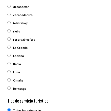
deconectar
escapadarural
teletrabajo
riello
reservabiosfera
La Cepeda
Laciana
Babia
Luna
Omaña
Bernesga
Tipo de servicio turístico
Todas las categorías