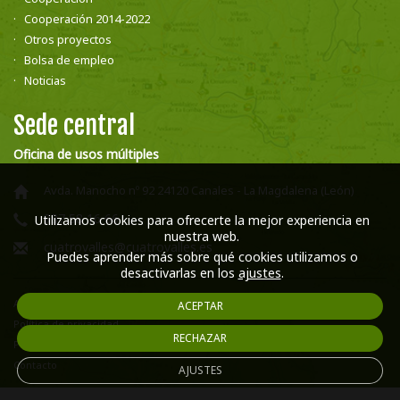
Cooperación 2014-2022
Otros proyectos
Bolsa de empleo
Noticias
Sede central
Oficina de usos múltiples
Avda. Manocho nº 92 24120 Canales - La Magdalena (León)
987 58 16 66
Utilizamos cookies para ofrecerte la mejor experiencia en
nuestra web.
cuatrovalles@cuatrovalles.es
Puedes aprender más sobre qué cookies utilizamos o
desactivarlas en los
ajustes
.
Aviso legal
ACEPTAR
Política de privacidad
RECHAZAR
Política de cookies
Contacto
AJUSTES