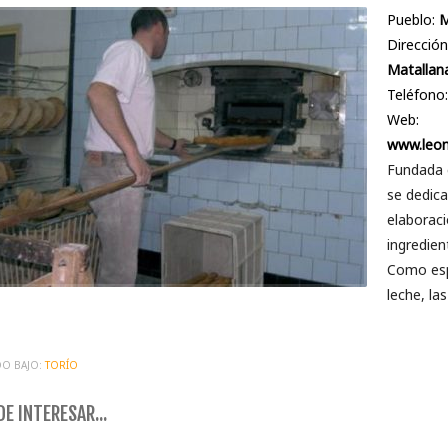
Pueblo:
M
Dirección
Matallana
Teléfono
Web:
www.leon
Fundada 
se dedica
elaboraci
ingredien
Como espe
leche, las
O BAJO:
TORÍO
E INTERESAR...