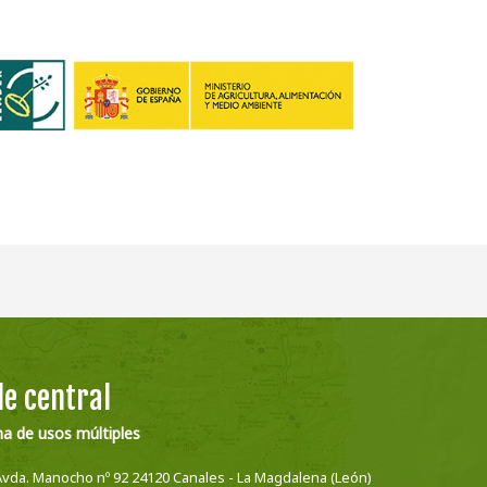
e central
na de usos múltiples
Avda. Manocho nº 92 24120 Canales - La Magdalena (León)