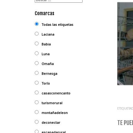
Comarcas
Todas las etiquetas
Laciana
Babia
Luna
Omaña
Bernesga
Torío
casasconencanto
turismorural
ETIQUETAD
montañadeleon
TE PUED
deconectar
escapadarural