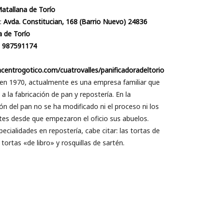
atallana de Torío
:
Avda. Constitucian, 168 (Barrio Nuevo) 24836
 de Torío
:
987591174
centrogotico.com/cuatrovalles/panificadoradeltorio
en 1970, actualmente es una empresa familiar que
 a la fabricación de pan y repostería. En la
ón del pan no se ha modificado ni el proceso ni los
tes desde que empezaron el oficio sus abuelos.
cialidades en repostería, cabe citar: las tortas de
 tortas «de libro» y rosquillas de sartén.