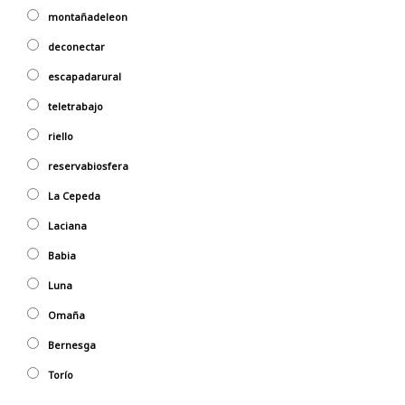
montañadeleon
deconectar
escapadarural
teletrabajo
riello
reservabiosfera
La Cepeda
Laciana
Babia
Luna
Omaña
Bernesga
Torío