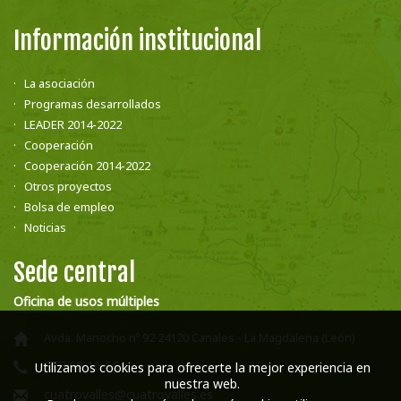
Información institucional
La asociación
Programas desarrollados
LEADER 2014-2022
Cooperación
Cooperación 2014-2022
Otros proyectos
Bolsa de empleo
Noticias
Sede central
Oficina de usos múltiples
Avda. Manocho nº 92 24120 Canales - La Magdalena (León)
987 58 16 66
Utilizamos cookies para ofrecerte la mejor experiencia en
nuestra web.
cuatrovalles@cuatrovalles.es