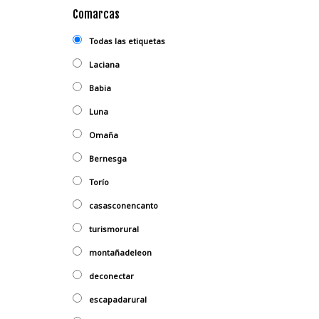
Comarcas
Todas las etiquetas
Laciana
Babia
Luna
Omaña
Bernesga
Torío
casasconencanto
turismorural
montañadeleon
deconectar
escapadarural