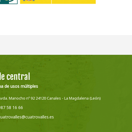
e central
na de usos múltiples
Avda. Manocho nº 92 24120 Canales - La Magdalena (León)
987 58 16 66
cuatrovalles@cuatrovalles.es