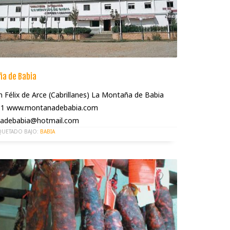
a de Babia
 Félix de Arce (Cabrillanes) La Montaña de Babia
1 www.montanadebabia.com
adebabia@hotmail.com
QUETADO BAJO:
BABIA