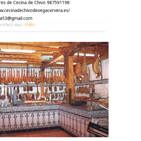
res de Cecina de Chivo 987591198
w.cecinadechivodevegacervera.es/
ga53@gmail.com
QUETADO BAJO:
TORÍO