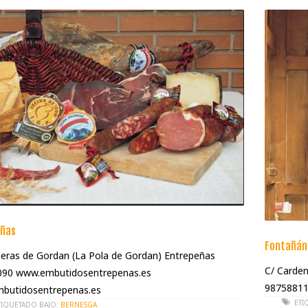
ñas
Fontañán
eras de Gordan (La Pola de Gordan) Entrepeñas
C/ Carden
90 www.embutidosentrepenas.es
98758811
butidosentrepenas.es
ETI
TIQUETADO BAJO:
BERNESGA