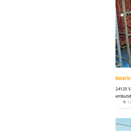
Honorio
24125 S
embutid
E