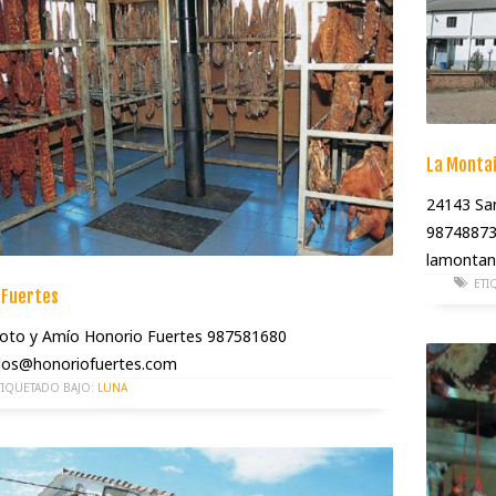
La Montañ
24143 San
98748873
lamontan
ETI
 Fuertes
oto y Amío Honorio Fuertes 987581680
os@honoriofuertes.com
TIQUETADO BAJO:
LUNA