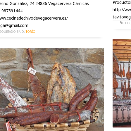
Producto
elino González, 24 24836 Vegacervera Cárnicas
http://ww
s 987591444
tavitove
www.cecinadechivodevegacervera.es/
ETI
ega@gmail.com
TIQUETADO BAJO:
TORÍO