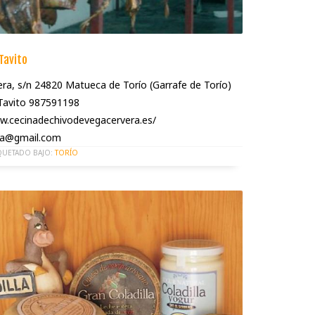
Tavito
era, s/n 24820 Matueca de Torío (Garrafe de Torío)
Tavito 987591198
w.cecinadechivodevegacervera.es/
ga@gmail.com
QUETADO BAJO:
TORÍO