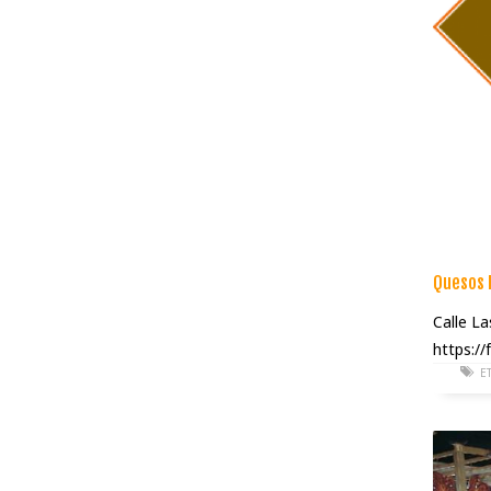
Quesos 
Calle L
https:/
E