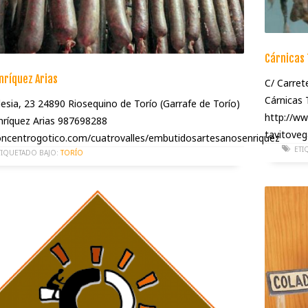
Cárnicas 
nríquez Arias
C/ Carret
Cárnicas 
lesia, 23 24890 Riosequino de Torío (Garrafe de Torío)
http://ww
Enríquez Arias 987698288
tavitove
ncentrogotico.com/cuatrovalles/embutidosartesanosenriquez
ETI
TIQUETADO BAJO:
TORÍO