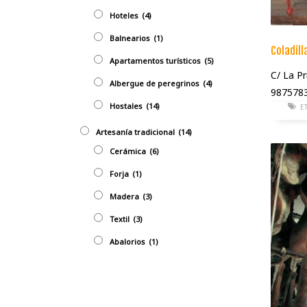
Hoteles
(4)
Balnearios
(1)
Coladill
Apartamentos turísticos
(5)
C/ La Pr
Albergue de peregrinos
(4)
9875783
Hostales
(14)
E
Artesaní­a tradicional
(14)
Cerámica
(6)
Forja
(1)
Madera
(3)
Textil
(3)
Abalorios
(1)