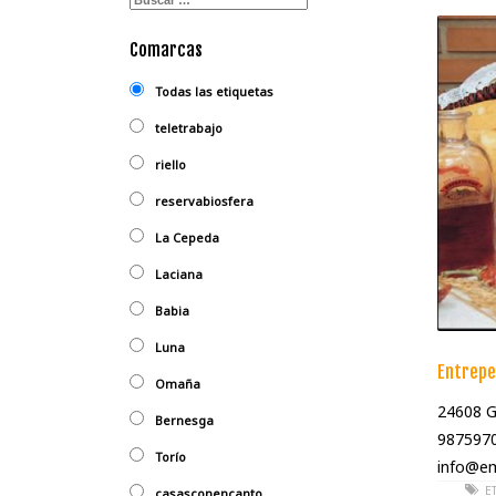
Comarcas
Todas las etiquetas
teletrabajo
riello
reservabiosfera
La Cepeda
Laciana
Babia
Luna
Entrepe
Omaña
24608 G
Bernesga
9875970
Torío
info@em
E
casasconencanto