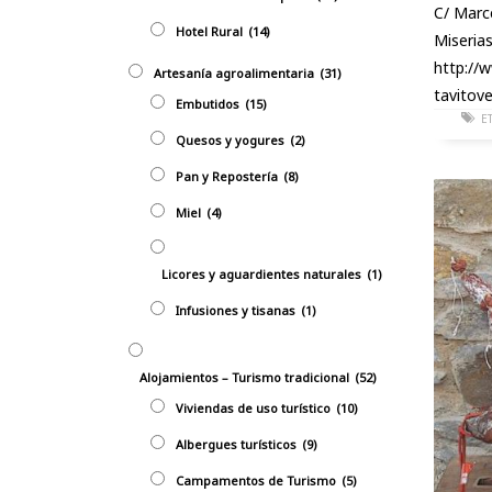
C/ Marc
Hotel Rural
(14)
Miseria
http://
Artesanía agroalimentaria
(31)
tavitov
Embutidos
(15)
E
Quesos y yogures
(2)
Pan y Repostería
(8)
Miel
(4)
Licores y aguardientes naturales
(1)
Infusiones y tisanas
(1)
Alojamientos – Turismo tradicional
(52)
Viviendas de uso turístico
(10)
Albergues turísticos
(9)
Campamentos de Turismo
(5)