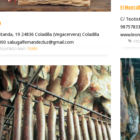
El Monta
C/ Teotis
a
9875783
itanda, 19 24836 Coladilla (Vegacervera) Coladilla
www.leon
00 sabugalfernandezluz@gmail.com
ETI
TIQUETADO BAJO:
TORÍO