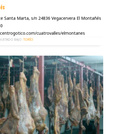
ñés
te Santa Marta, s/n 24836 Vegacervera El Montañés
30
centrogotico.com/cuatrovalles/elmontanes
QUETADO BAJO:
TORÍO