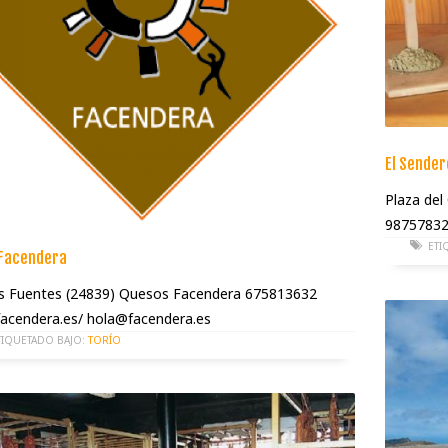
El Sender
Plaza del
98757832
ETI
Facendera
as Fuentes (24839) Quesos Facendera 675813632
/facendera.es/ hola@facendera.es
TIQUETADO BAJO:
TORÍO