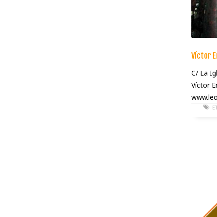
Víctor E
C/ La Ig
Víctor 
www.leo
E