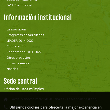
DVD Promocional
Información institucional
La asociación
Programas desarrollados
LEADER 2014-2022
Cooperación
Cooperación 2014-2022
Otros proyectos
Bolsa de empleo
Noticias
Sede central
Oficina de usos múltiples
Avda. Manocho nº 92 24120 Canales - La Magdalena (León)
987 58 16 66
Utilizamos cookies para ofrecerte la mejor experiencia en