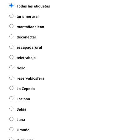
Todas las etiquetas
turismorural
montañadeleon
deconectar
escapadarural
teletrabajo
riello
reservabiosfera
La Cepeda
Laciana
Babia
Luna
Omaña