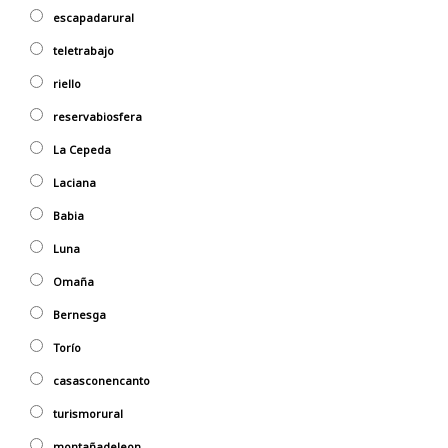
escapadarural
teletrabajo
riello
reservabiosfera
La Cepeda
Laciana
Babia
Luna
Omaña
Bernesga
Torío
casasconencanto
turismorural
montañadeleon