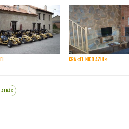
EL
CRA «EL NIDO AZUL»
R ATRÁS