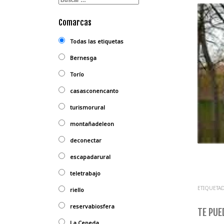
Comarcas
Todas las etiquetas
Bernesga
Torío
casasconencanto
turismorural
montañadeleon
deconectar
escapadarural
teletrabajo
ETIQUETAD
riello
reservabiosfera
TE PUED
La Cepeda