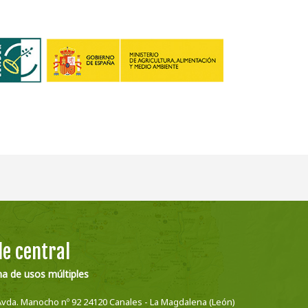
e central
na de usos múltiples
Avda. Manocho nº 92 24120 Canales - La Magdalena (León)