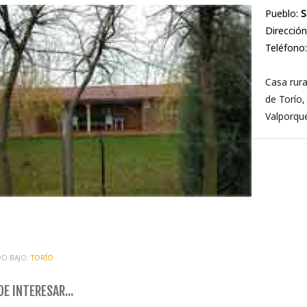
Pueblo:
S
Dirección
Teléfono
Casa rura
de Torío,
Valporque
O BAJO:
TORÍO
E INTERESAR...