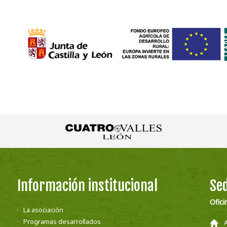
Información institucional
Sed
Ofici
La asociación
Programas desarrollados