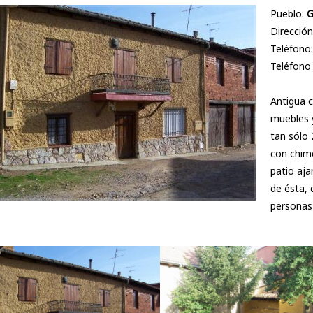
Pueblo:
G
Dirección
Teléfono
Teléfono
Antigua 
muebles y
tan sólo 
con chime
patio aja
de ésta, 
personas