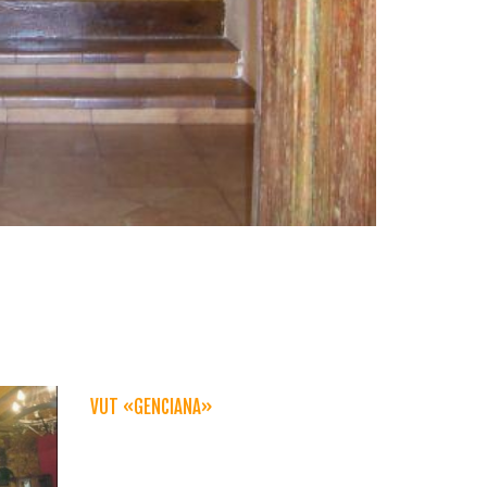
VUT «GENCIANA»