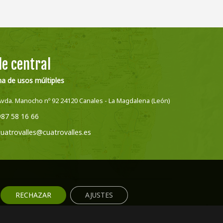
e central
na de usos múltiples
Avda. Manocho nº 92 24120 Canales - La Magdalena (León)
987 58 16 66
cuatrovalles@cuatrovalles.es
RECHAZAR
AJUSTES