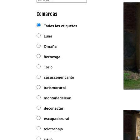
Comarcas
Todas las etiquetas
Luna
Omaña
Bernesga
Torío
casasconencanto
turismorural
montañadeleon
deconectar
escapadarural
teletrabajo
riello