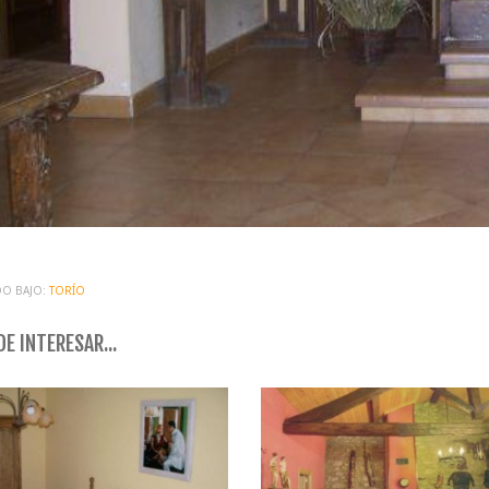
O BAJO:
TORÍO
E INTERESAR...