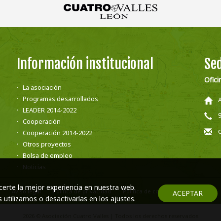
Información institucional
Sed
Ofici
La asociación
Programas desarrollados
LEADER 2014-2022
Cooperación
Cooperación 2014-2022
Otros proyectos
Bolsa de empleo
Noticias
certe la mejor experiencia en nuestra web.
Aviso legal
Política de privacidad
Política de cookies
Contacto
ACEPTAR
utilizamos o desactivarlas en los
ajustes
.
2026 © Asociación Cuatro Valles | Todos los derechos reservados