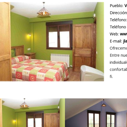
Pueblo:
V
Dirección
Teléfono
Teléfono
Web:
www
E-mail:
jl
Ofrecemos
Entre nu
individual
confortab
fi.