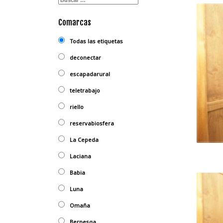
Comarcas
Todas las etiquetas
deconectar
escapadarural
teletrabajo
riello
reservabiosfera
La Cepeda
Laciana
Babia
Luna
Omaña
Bernesga