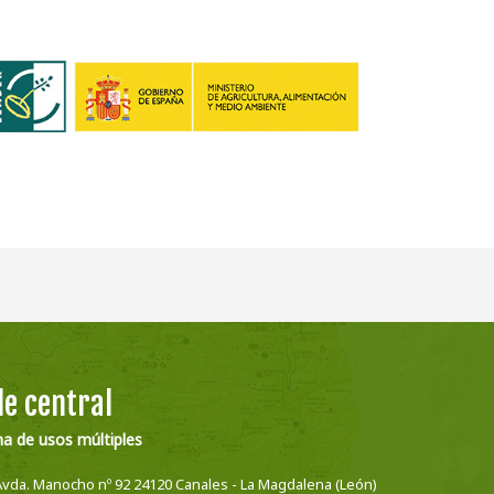
e central
na de usos múltiples
Avda. Manocho nº 92 24120 Canales - La Magdalena (León)