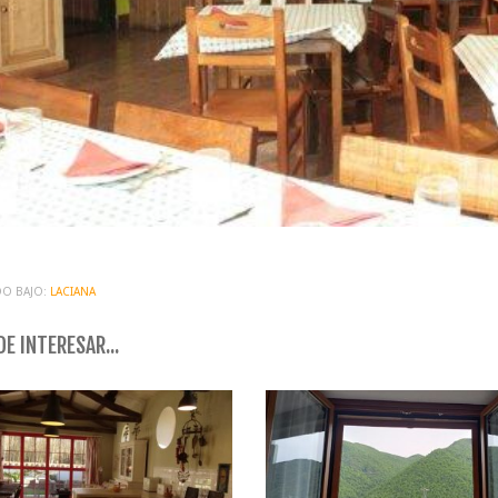
O BAJO:
LACIANA
E INTERESAR...