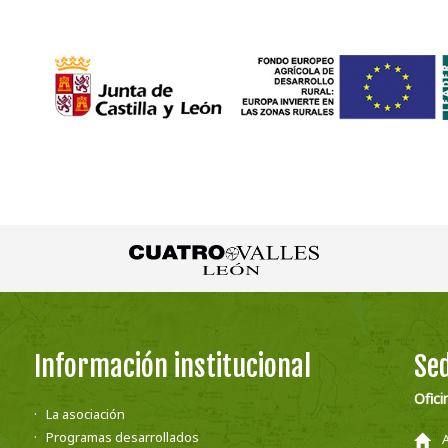
Información institucional
Sed
Ofici
La asociación
Programas desarrollados