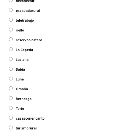
deconectar
escapadarural
teletrabajo
riello
reservabiosfera
La Cepeda
Laciana
Babia
Luna
Omaña
Bernesga
Torío
casasconencanto
turismorural