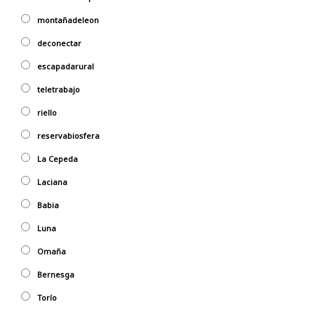
montañadeleon
deconectar
escapadarural
teletrabajo
riello
reservabiosfera
La Cepeda
Laciana
Babia
Luna
Omaña
Bernesga
Torío