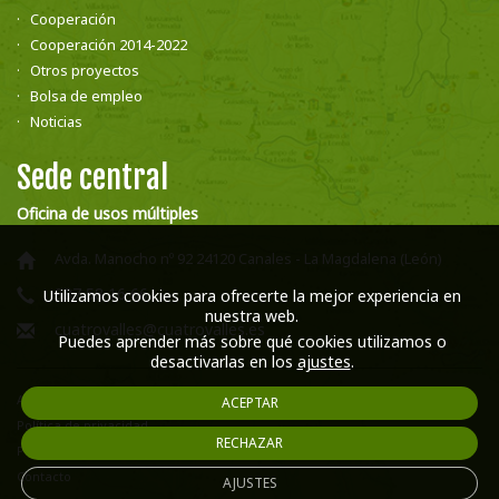
Cooperación
Cooperación 2014-2022
Otros proyectos
Bolsa de empleo
Noticias
Sede central
Oficina de usos múltiples
Avda. Manocho nº 92 24120 Canales - La Magdalena (León)
987 58 16 66
Utilizamos cookies para ofrecerte la mejor experiencia en
nuestra web.
cuatrovalles@cuatrovalles.es
Puedes aprender más sobre qué cookies utilizamos o
desactivarlas en los
ajustes
.
Aviso legal
ACEPTAR
Política de privacidad
RECHAZAR
Política de cookies
Contacto
AJUSTES