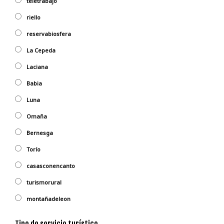
teletrabajo
riello
reservabiosfera
La Cepeda
Laciana
Babia
Luna
Omaña
Bernesga
Torío
casasconencanto
turismorural
montañadeleon
Tipo de servicio turístico