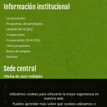
Información institucional
La asociación
Programas desarrollados
LEADER 2014-2022
Cooperación
Cooperación 2014-2022
Otros proyectos
Bolsa de empleo
Noticias
Sede central
Oficina de usos múltiples
Avda. Manocho nº 92 24120 Canales - La Magdalena (León)
987 58 16 66
Utilizamos cookies para ofrecerte la mejor experiencia en
nuestra web.
cuatrovalles@cuatrovalles.es
Puedes aprender más sobre qué cookies utilizamos o