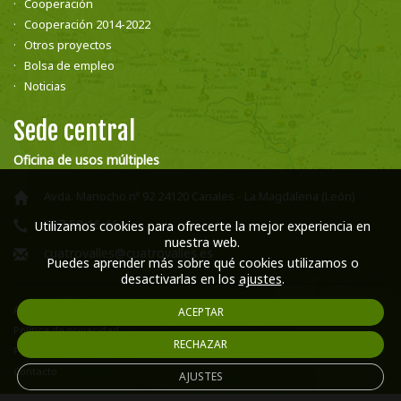
Cooperación
Cooperación 2014-2022
Otros proyectos
Bolsa de empleo
Noticias
Sede central
Oficina de usos múltiples
Avda. Manocho nº 92 24120 Canales - La Magdalena (León)
987 58 16 66
Utilizamos cookies para ofrecerte la mejor experiencia en
nuestra web.
cuatrovalles@cuatrovalles.es
Puedes aprender más sobre qué cookies utilizamos o
desactivarlas en los
ajustes
.
Aviso legal
ACEPTAR
Política de privacidad
RECHAZAR
Política de cookies
Contacto
AJUSTES