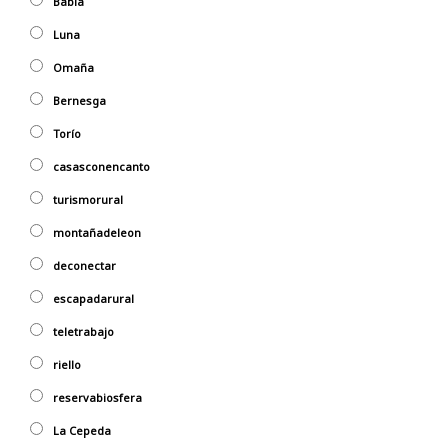
Babia
Luna
Omaña
Bernesga
Torío
casasconencanto
turismorural
montañadeleon
deconectar
escapadarural
teletrabajo
riello
reservabiosfera
La Cepeda