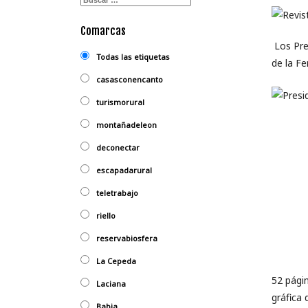
Comarcas
Los Pre
Todas las etiquetas
de la Fe
casasconencanto
turismorural
montañadeleon
deconectar
escapadarural
teletrabajo
riello
reservabiosfera
La Cepeda
52 pági
Laciana
gráfica 
Babia