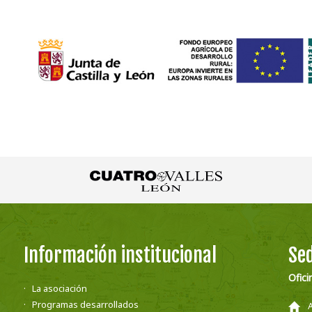
Información institucional
Sed
Ofici
La asociación
Programas desarrollados