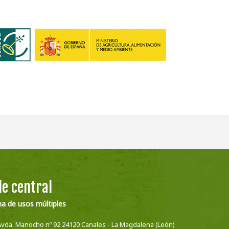
e central
na de usos múltiples
Avda. Manocho nº 92 24120 Canales - La Magdalena (León)