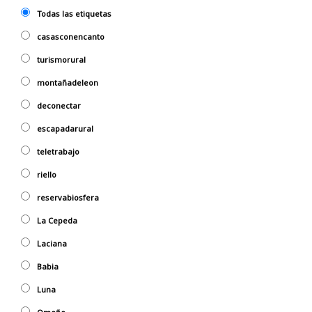
Todas las etiquetas
casasconencanto
turismorural
montañadeleon
deconectar
escapadarural
teletrabajo
riello
reservabiosfera
La Cepeda
Laciana
Babia
Luna