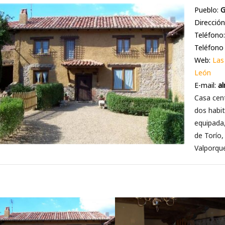
Pueblo:
G
Dirección
Teléfono
Teléfono
Web:
Las
León
E-mail:
a
Casa cent
dos habit
equipada,
de Torío,
Valporque