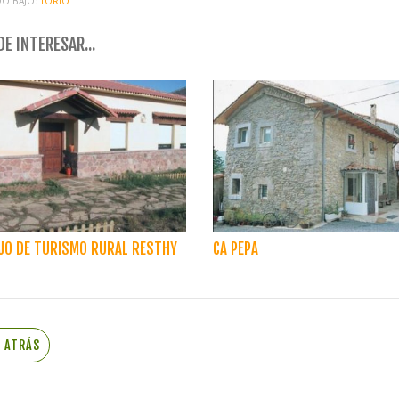
O BAJO:
TORÍO
E INTERESAR...
JO DE TURISMO RURAL RESTHY
CA PEPA
R ATRÁS