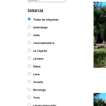
Comarcas
Todas las etiquetas
teletrabajo
riello
reservabiosfera
La Cepeda
Laciana
Babia
Luna
Omaña
Bernesga
Torío
casasconencanto