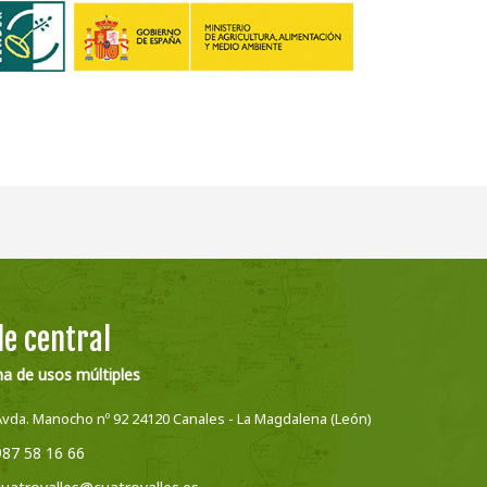
e central
na de usos múltiples
Avda. Manocho nº 92 24120 Canales - La Magdalena (León)
987 58 16 66