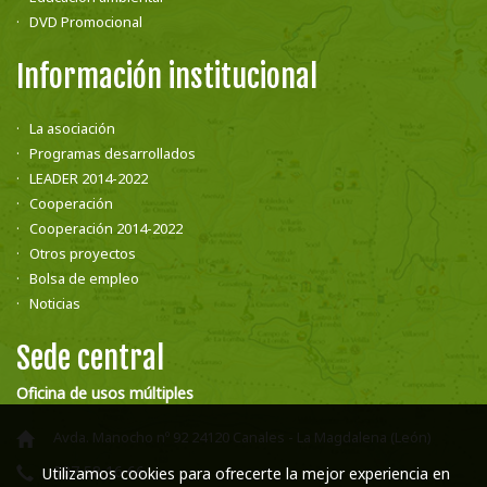
DVD Promocional
Información institucional
La asociación
Programas desarrollados
LEADER 2014-2022
Cooperación
Cooperación 2014-2022
Otros proyectos
Bolsa de empleo
Noticias
Sede central
Oficina de usos múltiples
Avda. Manocho nº 92 24120 Canales - La Magdalena (León)
987 58 16 66
Utilizamos cookies para ofrecerte la mejor experiencia en