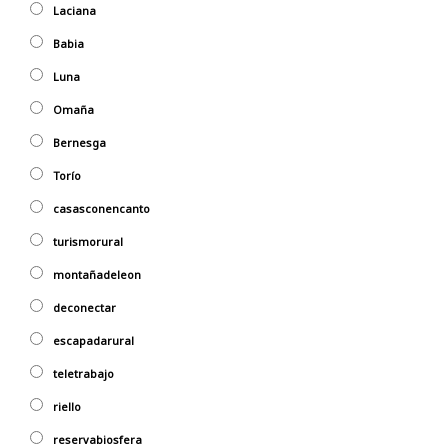
Laciana
Babia
Luna
Omaña
Bernesga
Torío
casasconencanto
turismorural
montañadeleon
deconectar
escapadarural
teletrabajo
riello
reservabiosfera