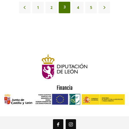
3
1
2
4
5
Financia