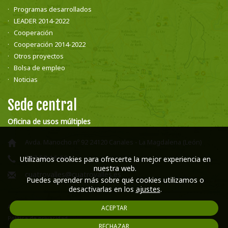
Programas desarrollados
LEADER 2014-2022
Cooperación
Cooperación 2014-2022
Otros proyectos
Bolsa de empleo
Noticias
Sede central
Oficina de usos múltiples
Avda. Manocho nº 92 24120 Canales - La Magdalena (León)
987 58 16 66
Utilizamos cookies para ofrecerte la mejor experiencia en
nuestra web.
cuatrovalles@cuatrovalles.es
Puedes aprender más sobre qué cookies utilizamos o
desactivarlas en los
ajustes
.
Aviso legal
ACEPTAR
Política de privacidad
RECHAZAR