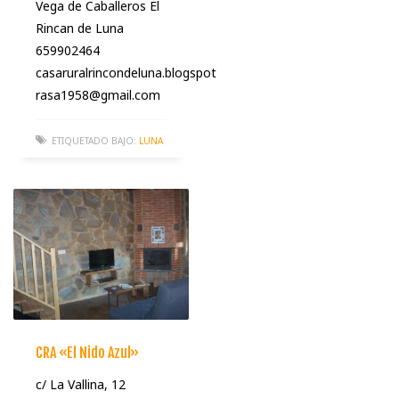
Vega de Caballeros El
Rincan de Luna
659902464
casaruralrincondeluna.blogspot
rasa1958@gmail.com
ETIQUETADO BAJO:
LUNA
CRA «El Nido Azul»
c/ La Vallina, 12