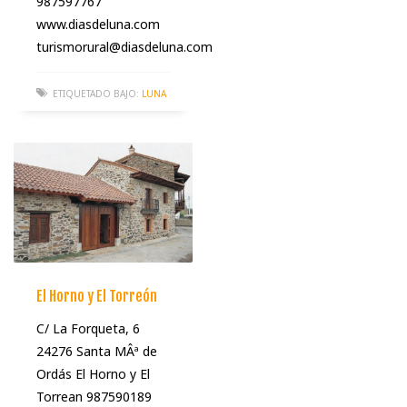
987597767
www.diasdeluna.com
turismorural@diasdeluna.com
ETIQUETADO BAJO:
LUNA
El Horno y El Torreón
C/ La Forqueta, 6
24276 Santa MÂª de
Ordás El Horno y El
Torrean 987590189