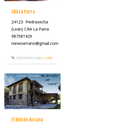
CRA La Parra
24123- Piedrasecha
(Lean) CRA La Parra
987581429
nieveserrano@gmail.com
ETIQUETADO BAJO:
LUNA
El Rincón de Luna