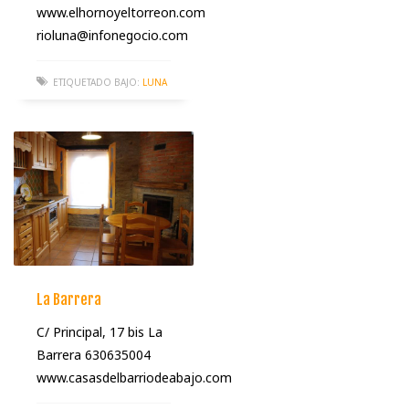
www.elhornoyeltorreon.com
rioluna@infonegocio.com
ETIQUETADO BAJO:
LUNA
La Barrera
C/ Principal, 17 bis La
Barrera 630635004
www.casasdelbarriodeabajo.com