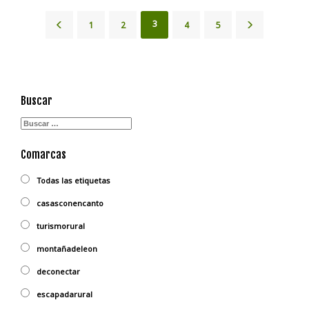
3
1
2
4
5
Buscar
Comarcas
Todas las etiquetas
casasconencanto
turismorural
montañadeleon
deconectar
escapadarural