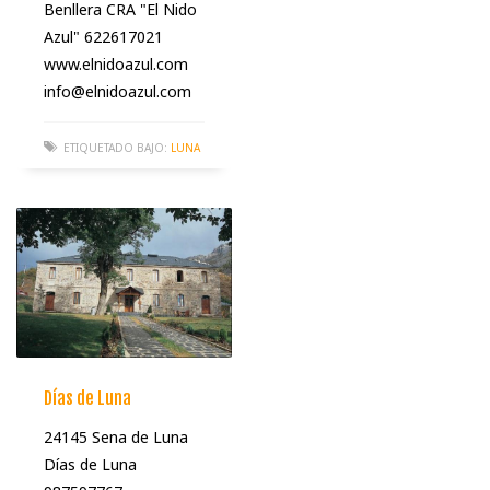
Benllera CRA "El Nido
Azul" 622617021
www.elnidoazul.com
info@elnidoazul.com
ETIQUETADO BAJO:
LUNA
Días de Luna
24145 Sena de Luna
Días de Luna