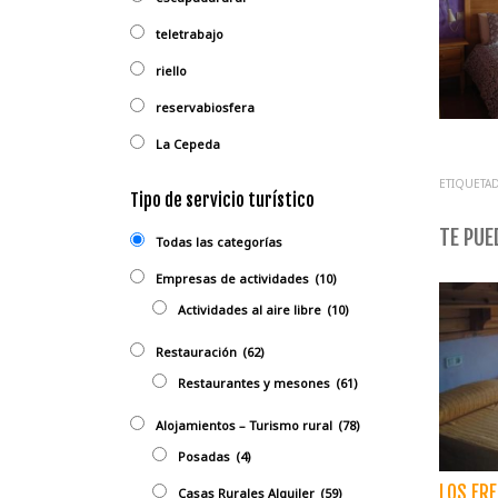
teletrabajo
riello
reservabiosfera
La Cepeda
ETIQUETAD
Tipo de servicio turístico
TE PUED
Todas las categorías
Empresas de actividades
(10)
Actividades al aire libre
(10)
Restauración
(62)
Restaurantes y mesones
(61)
Alojamientos – Turismo rural
(78)
Posadas
(4)
LOS FR
Casas Rurales Alquiler
(59)