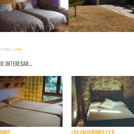
O BAJO:
LUNA
E INTERESAR...
ESNOS
LOS CALDERONES I Y II