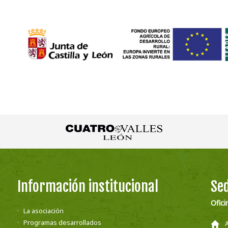
Información institucional
Sed
Ofici
La asociación
Programas desarrollados