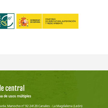
e central
na de usos múltiples
Avda. Manocho nº 92 24120 Canales - La Magdalena (León)