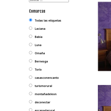
Comarcas
Todas las etiquetas
Laciana
Babia
Luna
Omaña
Bernesga
Torío
casasconencanto
turismorural
montañadeleon
deconectar
escapadarural