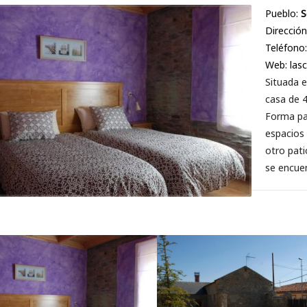
Pueblo:
S
Dirección
Teléfono
Web: las
Situada e
casa de 4
Forma par
espacios
otro pat
se encuen