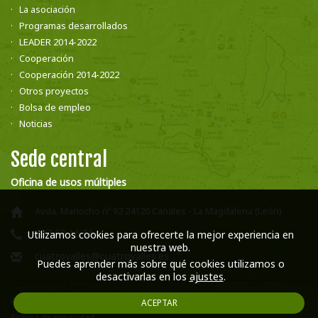
La asociación
Programas desarrollados
LEADER 2014-2022
Cooperación
Cooperación 2014-2022
Otros proyectos
Bolsa de empleo
Noticias
Sede central
Oficina de usos múltiples
Avda. Manocho nº 92 24120 Canales - La Magdalena (León)
987 58 16 66
Utilizamos cookies para ofrecerte la mejor experiencia en
nuestra web.
cuatrovalles@cuatrovalles.es
Puedes aprender más sobre qué cookies utilizamos o
desactivarlas en los
ajustes
.
Aviso legal
ACEPTAR
Política de privacidad