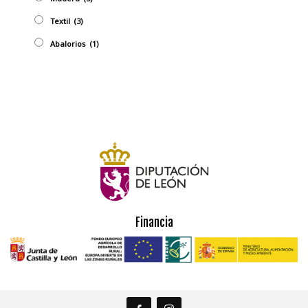
Textil
(3)
Abalorios
(1)
Financia