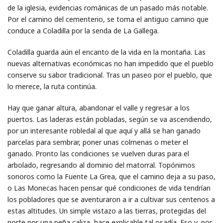
de la iglesia, evidencias románicas de un pasado más notable.
Por el camino del cementerio, se toma el antiguo camino que
conduce a Coladilla por la senda de La Gallega.
Coladilla guarda aún el encanto de la vida en la montaña. Las
nuevas alternativas económicas no han impedido que el pueblo
conserve su sabor tradicional. Tras un paseo por el pueblo, que
lo merece, la ruta continúa.
Hay que ganar altura, abandonar el valle y regresar a los
puertos. Las laderas están pobladas, según se va ascendiendo,
por un interesante robledal al que aquí y allá se han ganado
parcelas para sembrar, poner unas colmenas o meter el
ganado. Pronto las condiciones se vuelven duras para el
arbolado, regresando al dominio del matorral. Topónimos
sonoros como la Fuente La Grea, que el camino deja a su paso,
o Las Monecas hacen pensar qué condiciones de vida tendrían
los pobladores que se aventuraron a ir a cultivar sus centenos a
estas altitudes. Un simple vistazo a las tierras, protegidas del
norte por una peña caliza, hace explicable tal osadía. Eso y, por